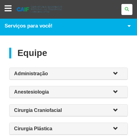
CENTRO
DE
ATENDIMENTO
INTEGRAL
AO
Serviços para você!
FISSURADO
LÁBIOPALATAL
-
CAIF
Equipe
Administração
Anestesiologia
Cirurgia Craniofacial
Cirurgia Plástica