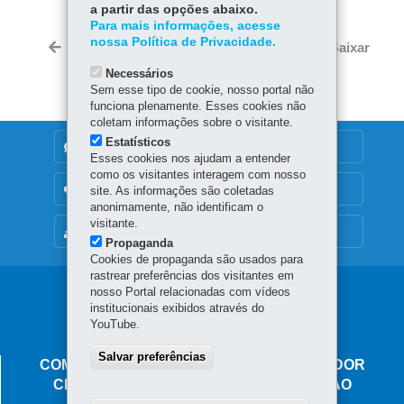
a partir das opções abaixo.
ce
ha
Para mais informações, acesse
Tw
nossa Política de Privacidade.
bo
ts
Voltar
Início
Imprimir
Baixar
itt
ok
Ap
Necessários
er
p
Sem esse tipo de cookie, nosso portal não
funciona plenamente. Esses cookies não
coletam informações sobre o visitante.
Estatísticos
DENUNCIE CORRUPÇÃO
Esses cookies nos ajudam a entender
como os visitantes interagem com nosso
OUVIDORIA
site. As informações são coletadas
anonimamente, não identificam o
visitante.
MAPA DO SITE
Propaganda
Cookies de propaganda são usados para
rastrear preferências dos visitantes em
Navegação
nosso Portal relacionadas com vídeos
institucionais exibidos através do
CAIF
YouTube.
Salvar preferências
COMPLEXO HOSPITALAR DO TRABALHADOR
CENTRO DE ATENDIMENTO INTEGRAL AO