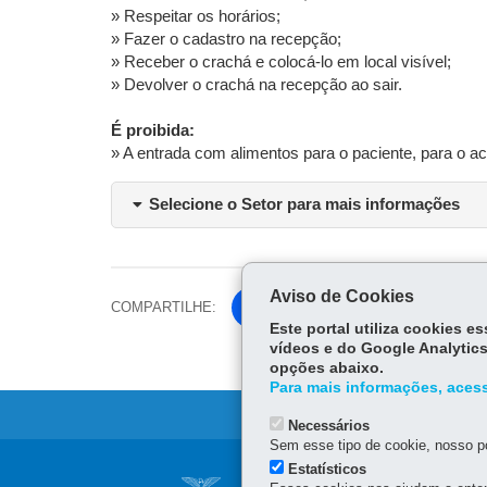
» Respeitar os horários;
» Fazer o cadastro na recepção;
» Receber o crachá e colocá-lo em local visível;
» Devolver o crachá na recepção ao sair.
É proibida:
» A entrada com alimentos para o paciente, para o ac
Selecione o Setor para mais informações
Aviso de Cookies
COMPARTILHE:
Fa
Este portal utiliza cookies 
ce
vídeos e do Google Analytics
Tw
bo
opções abaixo.
itt
ok
Para mais informações, acess
er
Necessários
Sem esse tipo de cookie, nosso po
Navegação
Estatísticos