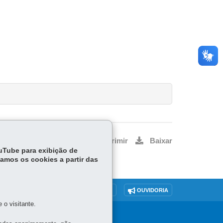
Voltar
Início
Imprimir
Baixar
ouTube para exibição de
tamos os cookies a partir das
O SITE
DENUNCIE CORRUPÇÃO
OUVIDORIA
o visitante.