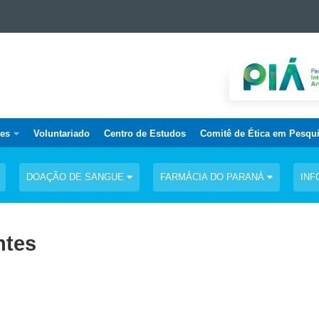
ões
Voluntariado
Centro de Estudos
Comitê de Ética em Pesqu
DOAÇÃO DE SANGUE
FARMÁCIA DO PARANÁ
IN
ntes