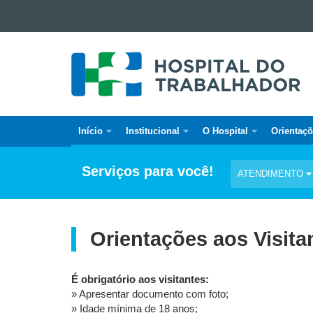
Ir para o conteúdo
HOSPITAL
Ir para a navegação
DO
Ir para a busca
TRABALHADOR
Mapa do site
Início
Institucional
O Hospital
Orientaç
Navegação
Hospital
Serviços para você!
ATENDIMENTO
Trabalhador
Orientações aos Visita
É obrigatório aos visitantes:
» Apresentar documento com foto;
» Idade mínima de 18 anos;