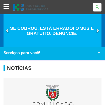
HOSPITAL
DO
TRABALHADOR
-
ANEXO
DA
MULHER
SE COBROU, ESTÁ ERRADO! O SUS É
GRATUITO. DENUNCIE.
Serviços para você!
NOTÍCIAS